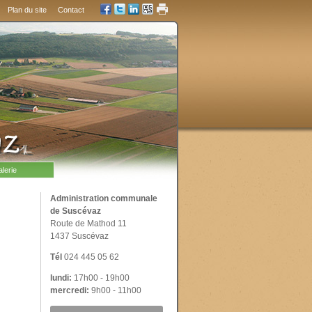
Plan du site
Contact
lerie
Administration communale
de Suscévaz
Route de Mathod 11
1437 Suscévaz
Tél
024 445 05 62
lundi:
17h00 - 19h00
mercredi:
9h00 - 11h00