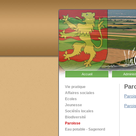
Accueil
Administ
Par
Vie pratique
Affaires sociales
Paroi
Ecoles
Jeunesse
Paroi
Sociétés locales
Biodiversité
Paroisse
Eau potable - Sagenord