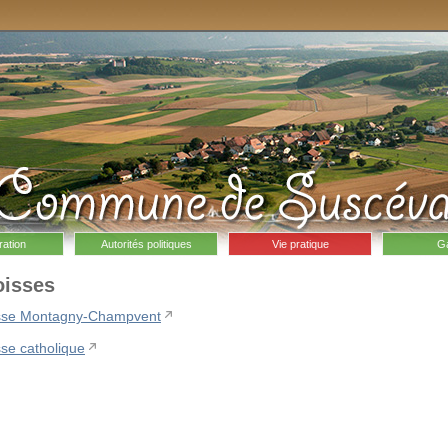
ration
Autorités politiques
Vie pratique
Ga
oisses
sse Montagny-Champvent
sse catholique