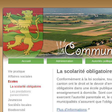
Accueil
Administration
Autorités politiq
La scolarité obligatoire
Vie pratique
Affaires sociales
Conformément à la loi scolaire, tou
Ecoles
canton ont le droit et le devoir d'e
La scolarité obligatoire
obligatoire dans une école publiqu
Les prestations
enseignement à domicile. Sont co
parascolaires
exercent l'autorité parentale et, le
Jeunesse
municipalités s'assurent que l'oblig
Sociétés locales
Plus d'informations
Biodiversité