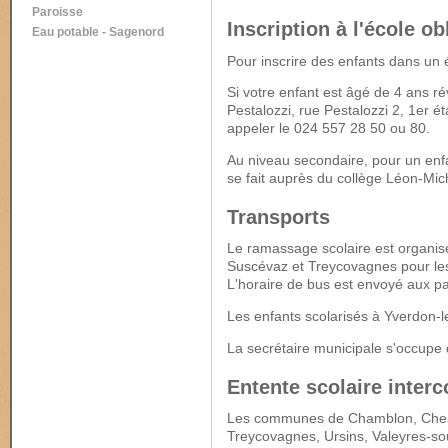
Paroisse
Inscription à l'école ob
Eau potable - Sagenord
Pour inscrire des enfants dans un é
Si votre enfant est âgé de 4 ans r
Pestalozzi, rue Pestalozzi 2, 1er 
appeler le 024 557 28 50 ou 80.
Au niveau secondaire, pour un enfa
se fait auprès du collège Léon-Mi
Transports
Le ramassage scolaire est organi
Suscévaz et Treycovagnes pour les
L'horaire de bus est envoyé aux par
Les enfants scolarisés à Yverdon-le
La secrétaire municipale s'occup
Entente scolaire inte
Les communes de Chamblon, Ches
Treycovagnes, Ursins, Valeyres-sou